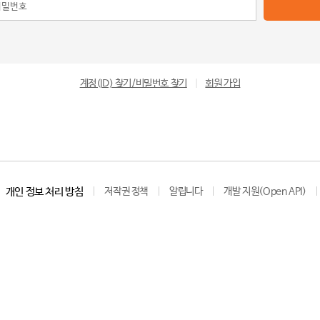
계정(ID) 찾기/비밀번호 찾기
|
회원 가입
개인 정보 처리 방침
저작권 정책
알립니다
개발 지원(Open API)