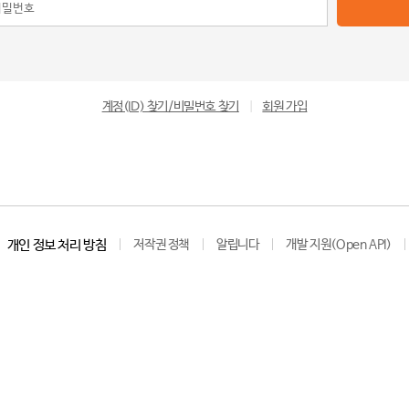
계정(ID) 찾기/비밀번호 찾기
|
회원 가입
개인 정보 처리 방침
저작권 정책
알립니다
개발 지원(Open API)