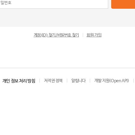
계정(ID) 찾기/비밀번호 찾기
|
회원 가입
개인 정보 처리 방침
저작권 정책
알립니다
개발 지원(Open API)