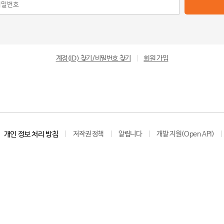
계정(ID) 찾기/비밀번호 찾기
|
회원 가입
개인 정보 처리 방침
저작권 정책
알립니다
개발 지원(Open API)