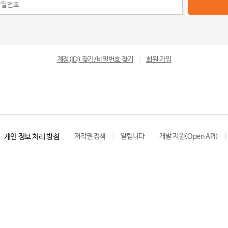
계정(ID) 찾기/비밀번호 찾기
|
회원 가입
개인 정보 처리 방침
저작권 정책
알립니다
개발 지원(Open API)