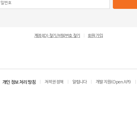
계정(ID) 찾기/비밀번호 찾기
|
회원 가입
개인 정보 처리 방침
저작권 정책
알립니다
개발 지원(Open API)