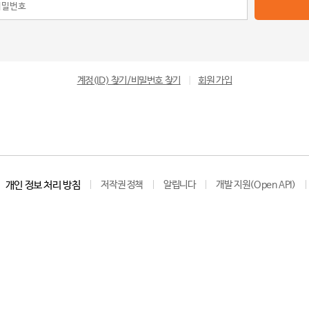
계정(ID) 찾기/비밀번호 찾기
|
회원 가입
개인 정보 처리 방침
저작권 정책
알립니다
개발 지원(Open API)