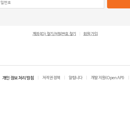
계정(ID) 찾기/비밀번호 찾기
|
회원 가입
개인 정보 처리 방침
저작권 정책
알립니다
개발 지원(Open API)