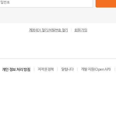
계정(ID) 찾기/비밀번호 찾기
|
회원 가입
개인 정보 처리 방침
저작권 정책
알립니다
개발 지원(Open API)