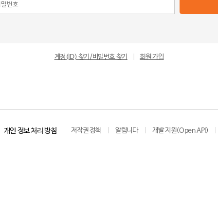
계정(ID) 찾기/비밀번호 찾기
|
회원 가입
개인 정보 처리 방침
저작권 정책
알립니다
개발 지원(Open API)