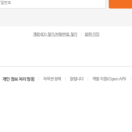
계정(ID) 찾기/비밀번호 찾기
|
회원 가입
개인 정보 처리 방침
저작권 정책
알립니다
개발 지원(Open API)