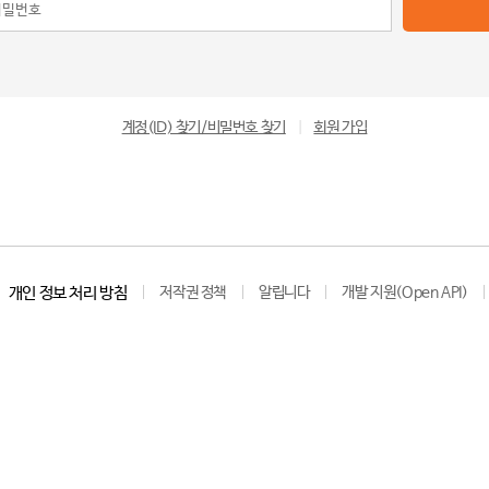
계정(ID) 찾기/비밀번호 찾기
|
회원 가입
개인 정보 처리 방침
저작권 정책
알립니다
개발 지원(Open API)