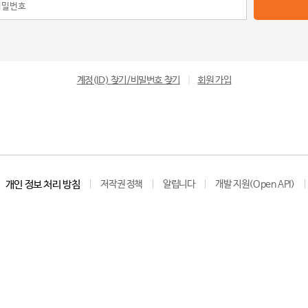
계정(ID) 찾기/비밀번호 찾기
|
회원 가입
개인 정보 처리 방침
저작권 정책
알립니다
개발 지원(Open API)