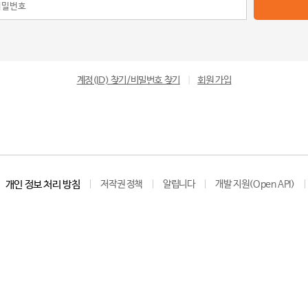
계정(ID) 찾기/비밀번호 찾기
|
회원 가입
개인 정보 처리 방침
저작권 정책
알립니다
개발 지원(Open API)