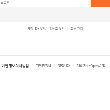
계정(ID) 찾기/비밀번호 찾기
|
회원 가입
개인 정보 처리 방침
저작권 정책
알립니다
개발 지원(Open API)