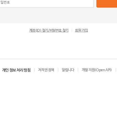
계정(ID) 찾기/비밀번호 찾기
|
회원 가입
개인 정보 처리 방침
저작권 정책
알립니다
개발 지원(Open API)