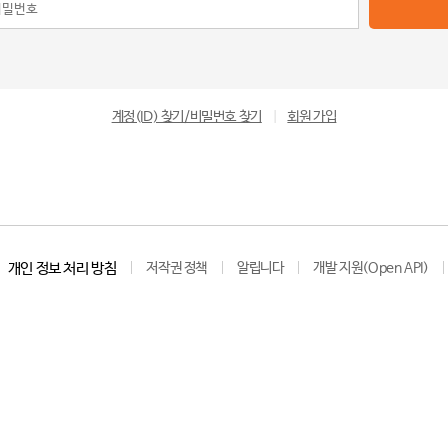
계정(ID) 찾기/비밀번호 찾기
|
회원 가입
개인 정보 처리 방침
저작권 정책
알립니다
개발 지원(Open API)