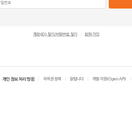
계정(ID) 찾기/비밀번호 찾기
|
회원 가입
개인 정보 처리 방침
저작권 정책
알립니다
개발 지원(Open API)