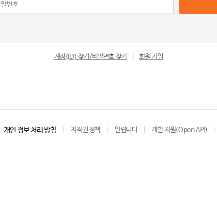
계정(ID) 찾기/비밀번호 찾기
|
회원 가입
개인 정보 처리 방침
저작권 정책
알립니다
개발 지원(Open API)