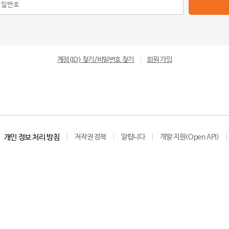
계정(ID) 찾기/비밀번호 찾기
|
회원 가입
개인 정보 처리 방침
저작권 정책
알립니다
개발 지원(Open API)