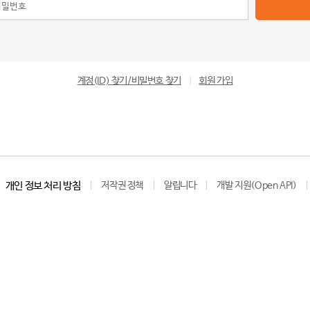
계정(ID) 찾기/비밀번호 찾기
|
회원 가입
개인 정보 처리 방침
저작권 정책
알립니다
개발 지원(Open API)