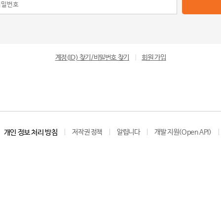
계정(ID) 찾기/비밀번호 찾기
|
회원 가입
개인 정보 처리 방침
저작권 정책
알립니다
개발 지원(Open API)