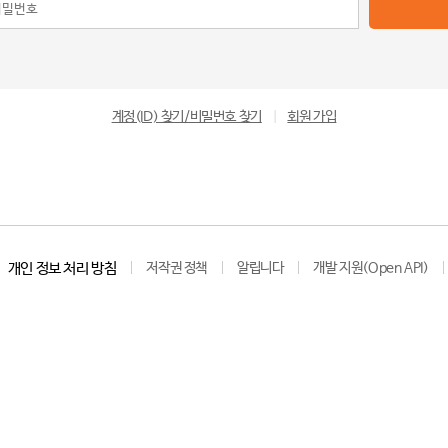
계정(ID) 찾기/비밀번호 찾기
|
회원 가입
개인 정보 처리 방침
저작권 정책
알립니다
개발 지원(Open API)