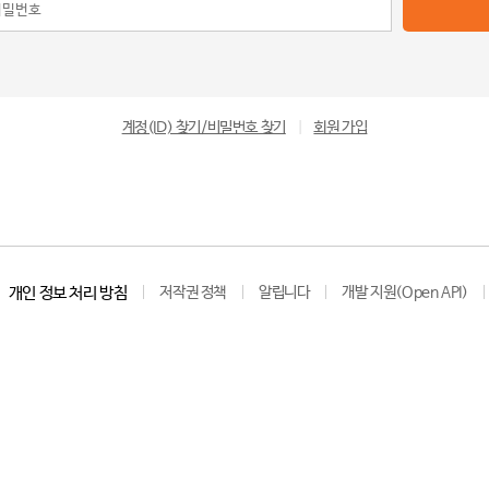
계정(ID) 찾기/비밀번호 찾기
|
회원 가입
개인 정보 처리 방침
저작권 정책
알립니다
개발 지원(Open API)