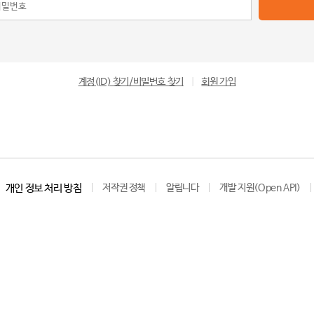
계정(ID) 찾기/비밀번호 찾기
|
회원 가입
개인 정보 처리 방침
저작권 정책
알립니다
개발 지원(Open API)