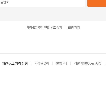
계정(ID) 찾기/비밀번호 찾기
|
회원 가입
개인 정보 처리 방침
저작권 정책
알립니다
개발 지원(Open API)