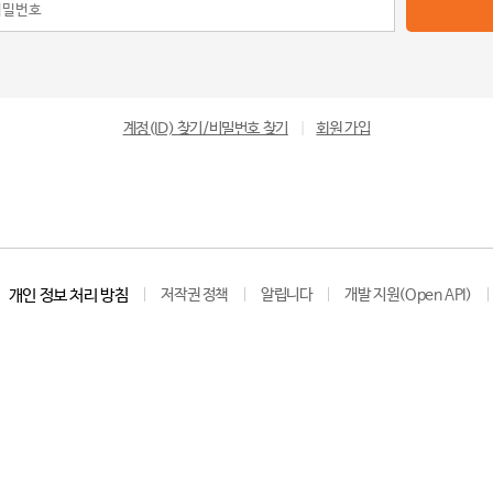
계정(ID) 찾기/비밀번호 찾기
|
회원 가입
개인 정보 처리 방침
저작권 정책
알립니다
개발 지원(Open API)