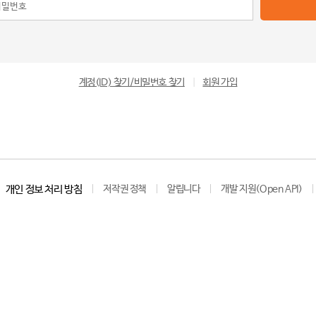
계정(ID) 찾기/비밀번호 찾기
|
회원 가입
개인 정보 처리 방침
저작권 정책
알립니다
개발 지원(Open API)