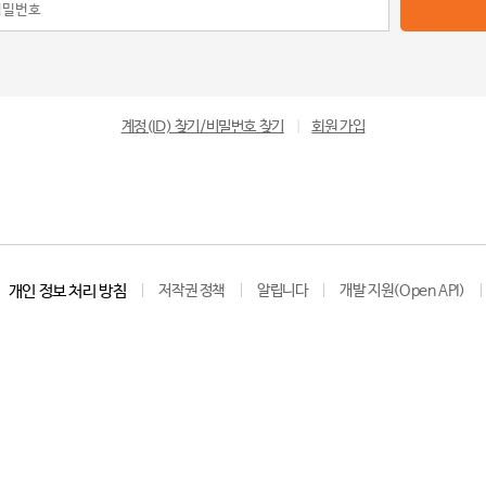
계정(ID) 찾기/비밀번호 찾기
|
회원 가입
개인 정보 처리 방침
저작권 정책
알립니다
개발 지원(Open API)