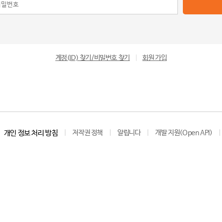
계정(ID) 찾기/비밀번호 찾기
|
회원 가입
개인 정보 처리 방침
저작권 정책
알립니다
개발 지원(Open API)