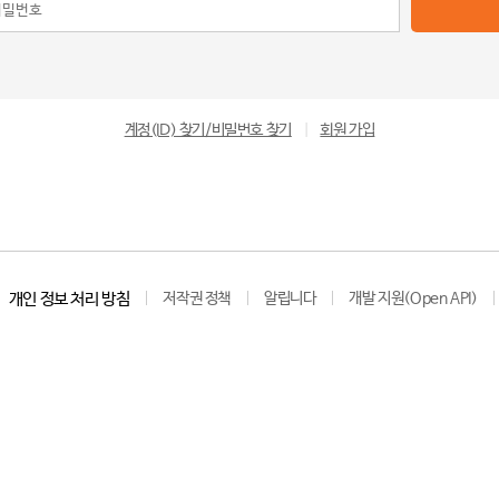
계정(ID) 찾기/비밀번호 찾기
|
회원 가입
개인 정보 처리 방침
저작권 정책
알립니다
개발 지원(Open API)