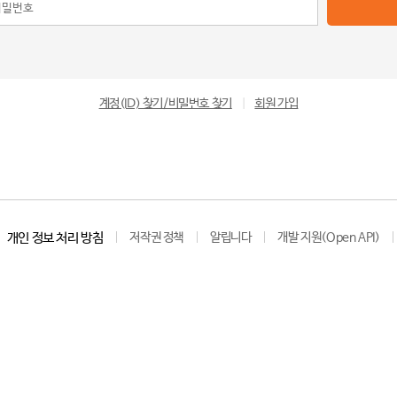
계정(ID) 찾기/비밀번호 찾기
|
회원 가입
개인 정보 처리 방침
저작권 정책
알립니다
개발 지원(Open API)