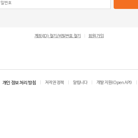
계정(ID) 찾기/비밀번호 찾기
|
회원 가입
개인 정보 처리 방침
저작권 정책
알립니다
개발 지원(Open API)