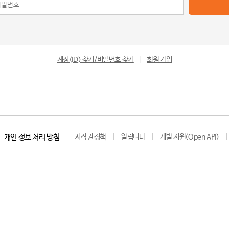
계정(ID) 찾기/비밀번호 찾기
|
회원 가입
개인 정보 처리 방침
저작권 정책
알립니다
개발 지원(Open API)