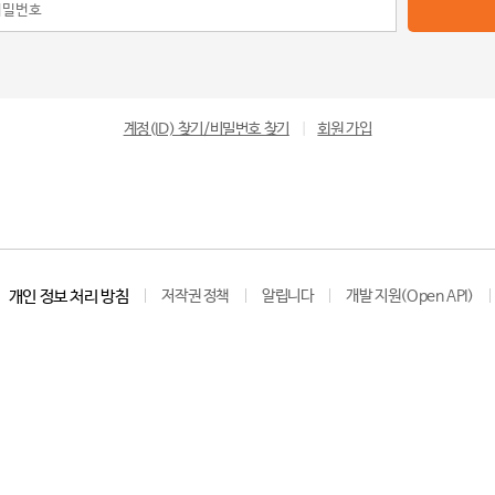
계정(ID) 찾기/비밀번호 찾기
|
회원 가입
개인 정보 처리 방침
저작권 정책
알립니다
개발 지원(Open API)