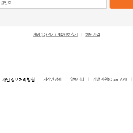
계정(ID) 찾기/비밀번호 찾기
|
회원 가입
개인 정보 처리 방침
저작권 정책
알립니다
개발 지원(Open API)