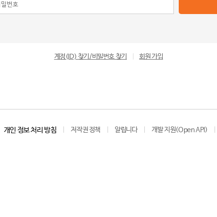
계정(ID) 찾기/비밀번호 찾기
|
회원 가입
개인 정보 처리 방침
저작권 정책
알립니다
개발 지원(Open API)