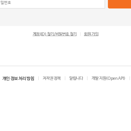
계정(ID) 찾기/비밀번호 찾기
|
회원 가입
개인 정보 처리 방침
저작권 정책
알립니다
개발 지원(Open API)