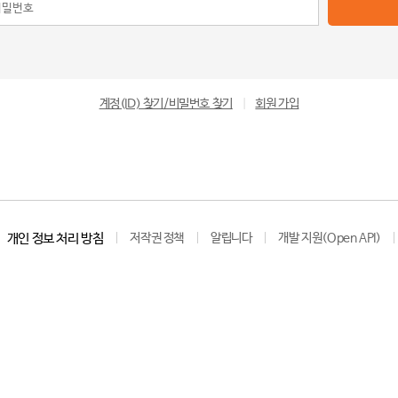
계정(ID) 찾기/비밀번호 찾기
|
회원 가입
개인 정보 처리 방침
저작권 정책
알립니다
개발 지원(Open API)