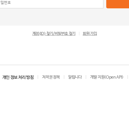
계정(ID) 찾기/비밀번호 찾기
|
회원 가입
개인 정보 처리 방침
저작권 정책
알립니다
개발 지원(Open API)