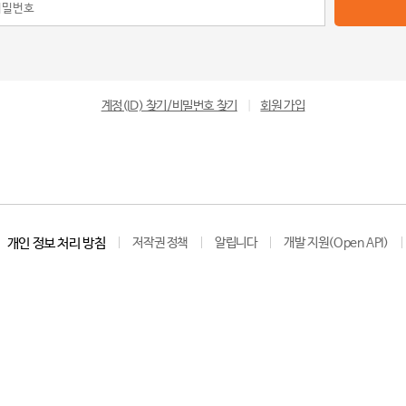
계정(ID) 찾기/비밀번호 찾기
|
회원 가입
개인 정보 처리 방침
저작권 정책
알립니다
개발 지원(Open API)