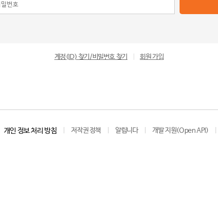
계정(ID) 찾기/비밀번호 찾기
|
회원 가입
개인 정보 처리 방침
저작권 정책
알립니다
개발 지원(Open API)