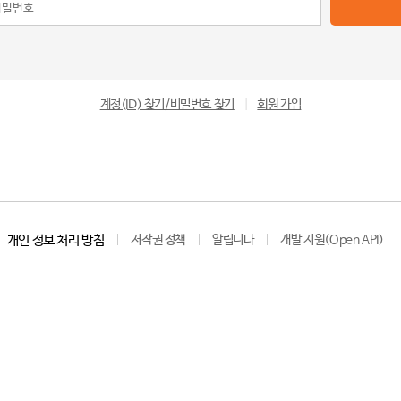
계정(ID) 찾기/비밀번호 찾기
|
회원 가입
개인 정보 처리 방침
저작권 정책
알립니다
개발 지원(Open API)