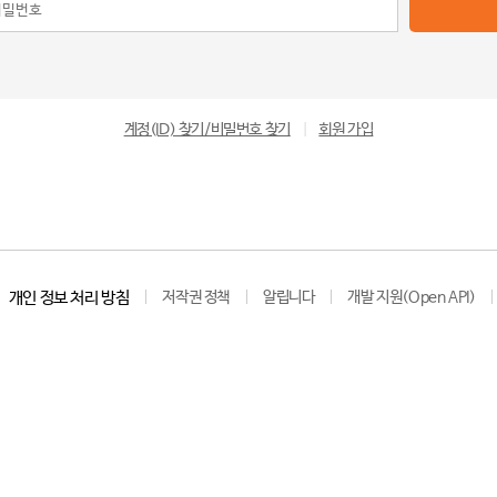
계정(ID) 찾기/비밀번호 찾기
|
회원 가입
개인 정보 처리 방침
저작권 정책
알립니다
개발 지원(Open API)