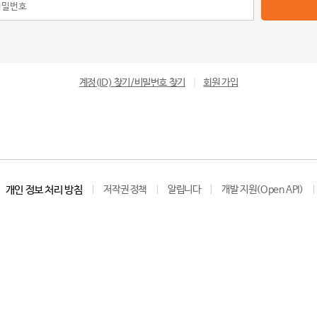
계정(ID) 찾기/비밀번호 찾기
|
회원 가입
개인 정보 처리 방침
저작권 정책
알립니다
개발 지원(Open API)