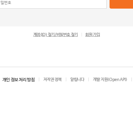
계정(ID) 찾기/비밀번호 찾기
|
회원 가입
개인 정보 처리 방침
저작권 정책
알립니다
개발 지원(Open API)