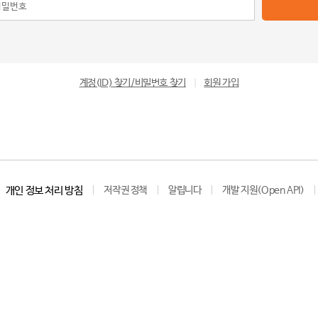
계정(ID) 찾기/비밀번호 찾기
|
회원 가입
개인 정보 처리 방침
저작권 정책
알립니다
개발 지원(Open API)