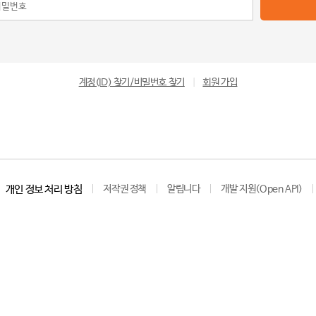
계정(ID) 찾기/비밀번호 찾기
|
회원 가입
개인 정보 처리 방침
저작권 정책
알립니다
개발 지원(Open API)