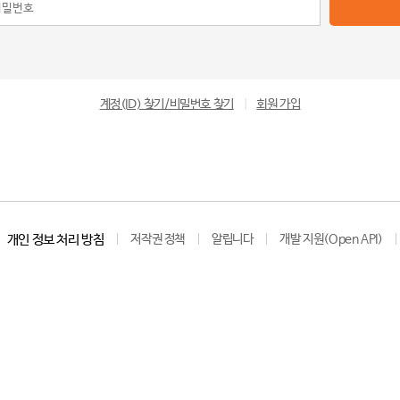
계정(ID) 찾기/비밀번호 찾기
|
회원 가입
개인 정보 처리 방침
저작권 정책
알립니다
개발 지원(Open API)