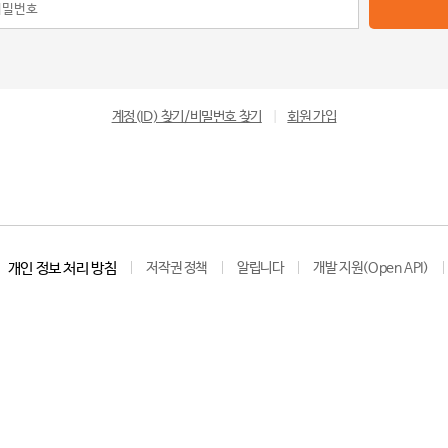
계정(ID) 찾기/비밀번호 찾기
|
회원 가입
개인 정보 처리 방침
저작권 정책
알립니다
개발 지원(Open API)